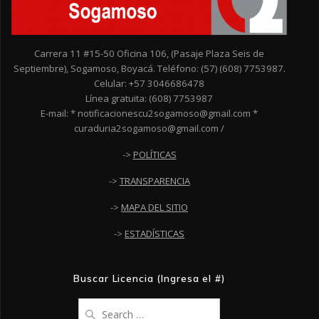
Carrera 11 #15-50 Oficina 106, (Pasaje Plaza Seis de
Septiembre), Sogamoso, Boyacá. Teléfono: (57) (608) 7753987.
Celular: +57 3046686478
Línea gratuita: (608) 7753987
E-mail: * notificacionescu2sogamoso@gmail.com *
curaduria2sogamoso@gmail.com /
->
POLÍTICAS
->
TRANSPARENCIA
->
MAPA DEL SITIO
->
ESTADÍSTICAS
Buscar Licencia (Ingresa el #)
Search