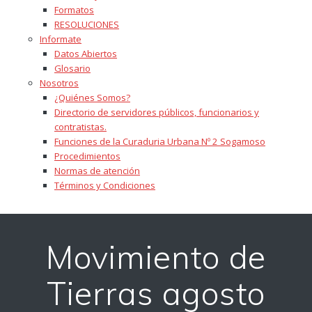
Formatos
RESOLUCIONES
Informate
Datos Abiertos
Glosario
Nosotros
¿Quiénes Somos?
Directorio de servidores públicos, funcionarios y
contratistas.
Funciones de la Curaduria Urbana Nº 2 Sogamoso
Procedimientos
Normas de atención
Términos y Condiciones
Movimiento de
Tierras agosto