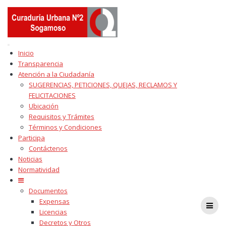
Skip
to
content
Inicio
Transparencia
Atención a la Ciudadanía
SUGERENCIAS, PETICIONES, QUEJAS, RECLAMOS Y
FELICITACIONES
Ubicación
Requisitos y Trámites
Términos y Condiciones
Participa
Contáctenos
Noticias
Normatividad
Documentos
Expensas
Licencias
Decretos y Otros