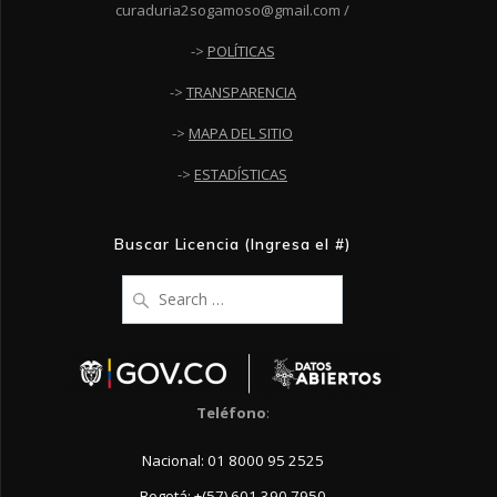
curaduria2sogamoso@gmail.com /
->
POLÍTICAS
->
TRANSPARENCIA
->
MAPA DEL SITIO
->
ESTADÍSTICAS
Buscar Licencia (Ingresa el #)
Search
for:
Teléfono
:
Nacional: 01 8000 95 2525
Bogotá: +(57) 601 390 7950