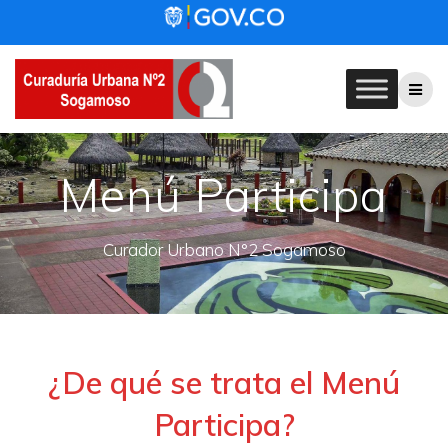
Skip
to
content
Menú Participa
Curador Urbano N°2 Sogamoso
¿De qué se trata el Menú
Participa?