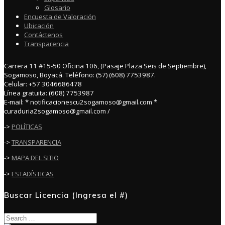
Glosario
Encuesta de Valoración
Ubicación
Contáctenos
Transparencia
Carrera 11 #15-50 Oficina 106, (Pasaje Plaza Seis de Septiembre),
Sogamoso, Boyacá. Teléfono: (57) (608) 7753987.
Celular: +57 3046686478
Línea gratuita: (608) 7753987
E-mail: * notificacionescu2sogamoso@gmail.com *
curaduria2sogamoso@gmail.com /
->
POLÍTICAS
->
TRANSPARENCIA
->
MAPA DEL SITIO
->
ESTADÍSTICAS
Buscar Licencia (Ingresa el #)
Search