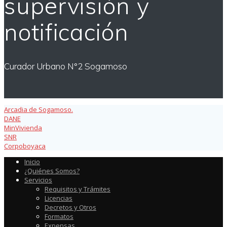
supervisión y
notificación
Curador Urbano N°2 Sogamoso
Arcadia de Sogamoso.
DANE
MinVivienda
SNR
Corpoboyaca
Inicio
¿Quiénes Somos?
Servicios
Requisitos y Trámites
Licencias
Decretos y Otros
Formatos
Expensas