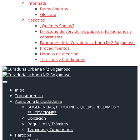
Informate
Datos Abiertos
Glosario
Nosotros
¿Quiénes Somos?
Directorio de servidores públicos, funcionarios y
contratistas.
Funciones de la Curaduria Urbana Nº 2 Sogamoso
Procedimientos
Normas de atención
Términos y Condiciones
Inicio
Transparencia
Atención a la Ciudadanía
SUGERENCIAS, PETICIONES, QUEJAS, RECLAMOS Y
FELICITACIONES
Ubicación
Requisitos y Trámites
Términos y Condiciones
Participa