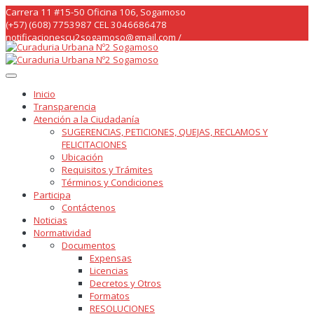
Skip
Carrera 11 #15-50 Oficina 106, Sogamoso
to
(+57) (608) 7753987 CEL 3046686478
content
notificacionescu2sogamoso@gmail.com /
curaduria2sogamoso@gmail.com /
Inicio
Transparencia
Atención a la Ciudadanía
SUGERENCIAS, PETICIONES, QUEJAS, RECLAMOS Y
FELICITACIONES
Ubicación
Requisitos y Trámites
Términos y Condiciones
Participa
Contáctenos
Noticias
Normatividad
Documentos
Expensas
Licencias
Decretos y Otros
Formatos
RESOLUCIONES