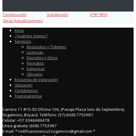
Construcción
Subdivisión
V°B° RPH
Otras Actualizaciones
Inicio
¿Quiénes Somos?
Servicios
Requisitos y Trámites
Licencias
Decretos y Otros
Formatos
Expensas
Glosario
Encuesta de Valoración
Ubicación
Contáctenos
Transparencia
Carrera 11 #15-50 Oficina 106, (Pasaje Plaza Seis de Septiembre),
Sogamoso, Boyacá. Teléfono: (57) (608) 7753987.
Celular: +57 3046686478
Línea gratuita: (608) 7753987
E-mail: * notificacionescu2sogamoso@gmail.com *