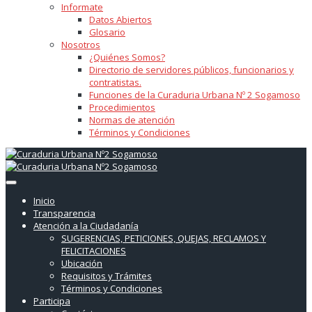
Informate
Datos Abiertos
Glosario
Nosotros
¿Quiénes Somos?
Directorio de servidores públicos, funcionarios y
contratistas.
Funciones de la Curaduria Urbana Nº 2 Sogamoso
Procedimientos
Normas de atención
Términos y Condiciones
Inicio
Transparencia
Atención a la Ciudadanía
SUGERENCIAS, PETICIONES, QUEJAS, RECLAMOS Y
FELICITACIONES
Ubicación
Requisitos y Trámites
Términos y Condiciones
Participa