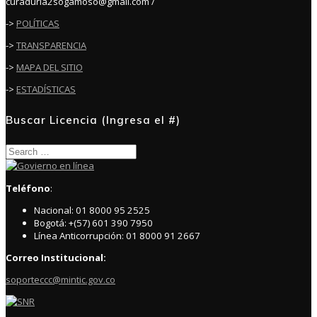
curaduria2sogamoso@gmail.com /
->
POLÍTICAS
->
TRANSPARENCIA
->
MAPA DEL SITIO
->
ESTADÍSTICAS
Buscar Licencia (Ingresa el #)
Search
for:
Teléfono
:
Nacional: 01 8000 95 2525
Bogotá: +(57) 601 390 7950
Línea Anticorrupción: 01 8000 91 2667
Correo Institucional:
soporteccc@mintic.gov.co