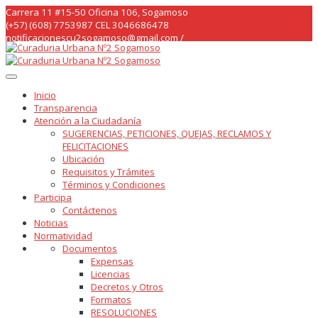
Skip
Carrera 11 #15-50 Oficina 106, Sogamoso
to
(+57) (608) 7753987 CEL 3046686478
content
notificacionescu2sogamoso@gmail.com /
curaduria2sogamoso@gmail.com /
Inicio
Transparencia
Atención a la Ciudadanía
SUGERENCIAS, PETICIONES, QUEJAS, RECLAMOS Y
FELICITACIONES
Ubicación
Requisitos y Trámites
Términos y Condiciones
Participa
Contáctenos
Noticias
Normatividad
Documentos
Expensas
Licencias
Decretos y Otros
Formatos
RESOLUCIONES