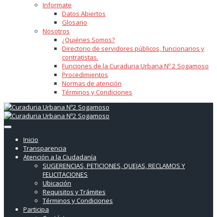
Informate
Datos Abiertos
Glosario
Nosotros
¿Quiénes Somos?
Directorio de servidores públicos, funcionarios y
contratistas.
Funciones de la Curaduria Urbana Nº 2 Sogamoso
Procedimientos
Normas de atención
Términos y Condiciones
Inicio
Transparencia
Atención a la Ciudadanía
SUGERENCIAS, PETICIONES, QUEJAS, RECLAMOS Y
FELICITACIONES
Ubicación
Requisitos y Trámites
Términos y Condiciones
Participa