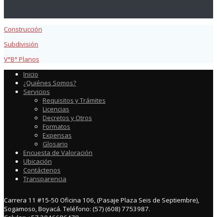
Construcción
Subdivisión
V°B° Planos
Inicio
¿Quiénes Somos?
Servicios
Requisitos y Trámites
Licencias
Decretos y Otros
Formatos
Expensas
Glosario
Encuesta de Valoración
Ubicación
Contáctenos
Transparencia
Carrera 11 #15-50 Oficina 106, (Pasaje Plaza Seis de Septiembre),
Sogamoso, Boyacá. Teléfono: (57) (608) 7753987.