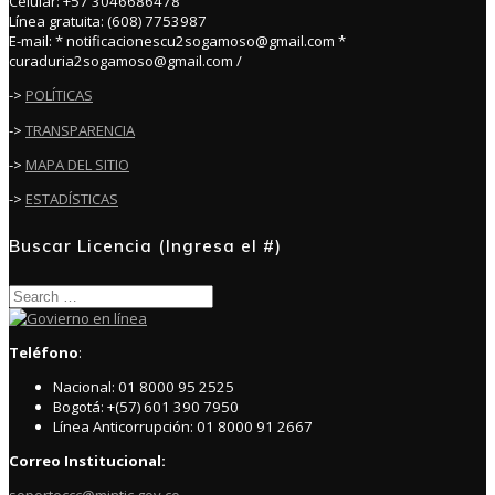
Celular: +57 3046686478
Línea gratuita: (608) 7753987
E-mail: * notificacionescu2sogamoso@gmail.com *
curaduria2sogamoso@gmail.com /
->
POLÍTICAS
->
TRANSPARENCIA
->
MAPA DEL SITIO
->
ESTADÍSTICAS
Buscar Licencia (Ingresa el #)
Search
for:
Teléfono
:
Nacional: 01 8000 95 2525
Bogotá: +(57) 601 390 7950
Línea Anticorrupción: 01 8000 91 2667
Correo Institucional: