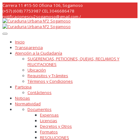
Skip
Carrera 11 #15-50 Oficina 106, Sogamoso
to
(+57) (608) 7753987 CEL 3046686478
content
notificacionescu2sogamoso@gmail.com /
curaduria2sogamoso@gmail.com /
Inicio
Transparencia
Atención a la Ciudadanía
SUGERENCIAS, PETICIONES, QUEJAS, RECLAMOS Y
FELICITACIONES
Ubicación
Requisitos y Trámites
Términos y Condiciones
Participa
Contáctenos
Noticias
Normatividad
Documentos
Expensas
Licencias
Decretos y Otros
Formatos
RESOLUCIONES