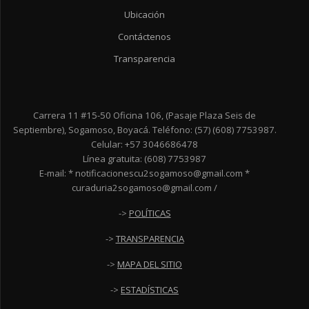
Ubicación
Contáctenos
Transparencia
Carrera 11 #15-50 Oficina 106, (Pasaje Plaza Seis de
Septiembre), Sogamoso, Boyacá. Teléfono: (57) (608) 7753987.
Celular: +57 3046686478
Línea gratuita: (608) 7753987
E-mail: * notificacionescu2sogamoso@gmail.com *
curaduria2sogamoso@gmail.com /
->
POLÍTICAS
->
TRANSPARENCIA
->
MAPA DEL SITIO
->
ESTADÍSTICAS