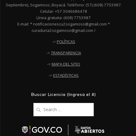
Septiembre), Sogamoso, Boyacá. Teléfono: (57) (608) 7753987.
Celular: +57 3046686478
Línea gratuita: (608) 7753987
E-mail: * notificacionescu2sogamoso@gmail.com *
curaduria2sogamoso@gmail.com /
->
POLÍTICAS
->
TRANSPARENCIA
->
MAPA DEL SITIO
->
ESTADÍSTICAS
Buscar Licencia (Ingresa el #)
Search
for: