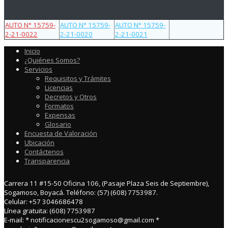
AUTO N° 15759-
AUTO N° 15759-
AUTO N° 15759-
2-21-0022
2-21-0020
2-21-0021
Inicio
¿Quiénes Somos?
Servicios
Requisitos y Trámites
Licencias
Decretos y Otros
Formatos
Expensas
Glosario
Encuesta de Valoración
Ubicación
Contáctenos
Transparencia
Carrera 11 #15-50 Oficina 106, (Pasaje Plaza Seis de Septiembre),
Sogamoso, Boyacá. Teléfono: (57) (608) 7753987.
Celular: +57 3046686478
Línea gratuita: (608) 7753987
E-mail: * notificacionescu2sogamoso@gmail.com *