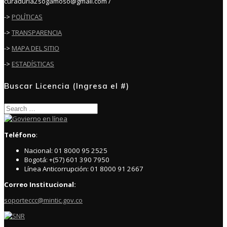
curaduria2sogamoso@gmail.com /
->
POLÍTICAS
->
TRANSPARENCIA
->
MAPA DEL SITIO
->
ESTADÍSTICAS
Buscar Licencia (Ingresa el #)
Search
for:
Teléfono
:
Nacional: 01 8000 95 2525
Bogotá: +(57) 601 390 7950
Línea Anticorrupción: 01 8000 91 2667
Correo Institucional:
soporteccc@mintic.gov.co