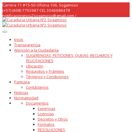
Skip
Carrera 11 #15-50 Oficina 106, Sogamoso
to
(+57) (608) 7753987 CEL 3046686478
content
notificacionescu2sogamoso@gmail.com /
curaduria2sogamoso@gmail.com /
Inicio
Transparencia
Atención a la Ciudadanía
SUGERENCIAS, PETICIONES, QUEJAS, RECLAMOS Y
FELICITACIONES
Ubicación
Requisitos y Trámites
Términos y Condiciones
Participa
Contáctenos
Noticias
Normatividad
Documentos
Expensas
Licencias
Decretos y Otros
Formatos
RESOLUCIONES