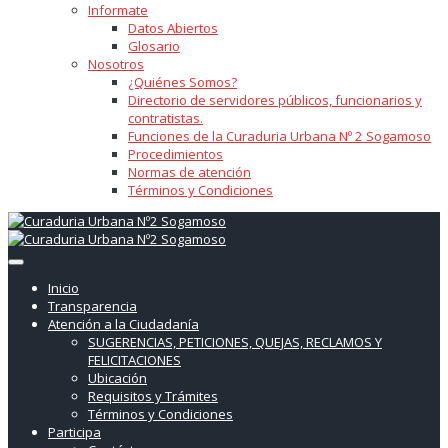
Informate
Datos Abiertos
Glosario
Nosotros
¿Quiénes Somos?
Directorio de servidores públicos, funcionarios y
contratistas.
Funciones de la Curaduria Urbana Nº 2 Sogamoso
Procedimientos
Normas de atención
Términos y Condiciones
Inicio
Transparencia
Atención a la Ciudadanía
SUGERENCIAS, PETICIONES, QUEJAS, RECLAMOS Y
FELICITACIONES
Ubicación
Requisitos y Trámites
Términos y Condiciones
Participa