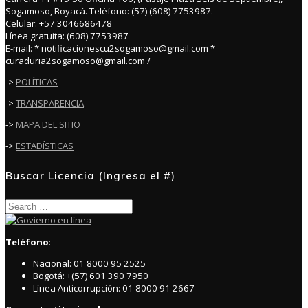
Sogamoso, Boyacá. Teléfono: (57) (608) 7753987.
Celular: +57 3046686478
Línea gratuita: (608) 7753987
E-mail: * notificacionescu2sogamoso@gmail.com *
curaduria2sogamoso@gmail.com /
->
POLÍTICAS
->
TRANSPARENCIA
->
MAPA DEL SITIO
->
ESTADÍSTICAS
Buscar Licencia (Ingresa el #)
Search
for:
Teléfono
:
Nacional: 01 8000 95 2525
Bogotá: +(57) 601 390 7950
Línea Anticorrupción: 01 8000 91 2667