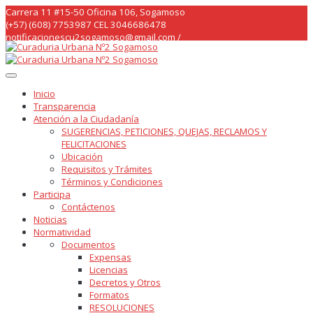
Skip
Carrera 11 #15-50 Oficina 106, Sogamoso
to
(+57) (608) 7753987 CEL 3046686478
content
notificacionescu2sogamoso@gmail.com /
curaduria2sogamoso@gmail.com /
Inicio
Transparencia
Atención a la Ciudadanía
SUGERENCIAS, PETICIONES, QUEJAS, RECLAMOS Y
FELICITACIONES
Ubicación
Requisitos y Trámites
Términos y Condiciones
Participa
Contáctenos
Noticias
Normatividad
Documentos
Expensas
Licencias
Decretos y Otros
Formatos
RESOLUCIONES