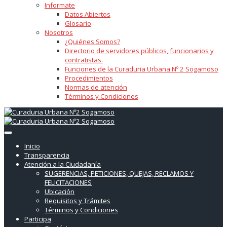
Informate
Datos Abiertos
Glosario
Nosotros
¿Quiénes Somos?
Directorio de servidores públicos, funcionarios y
contratistas.
Funciones de la Curaduria Urbana Nº 2 Sogamoso
Procedimientos
Normas de atención
Términos y Condiciones
Inicio
Transparencia
Atención a la Ciudadanía
SUGERENCIAS, PETICIONES, QUEJAS, RECLAMOS Y
FELICITACIONES
Ubicación
Requisitos y Trámites
Términos y Condiciones
Participa