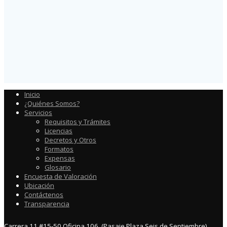
Inicio
¿Quiénes Somos?
Servicios
Requisitos y Trámites
Licencias
Decretos y Otros
Formatos
Expensas
Glosario
Encuesta de Valoración
Ubicación
Contáctenos
Transparencia
Carrera 11 #15-50 Oficina 106, (Pasaje Plaza Seis de Septiembre),