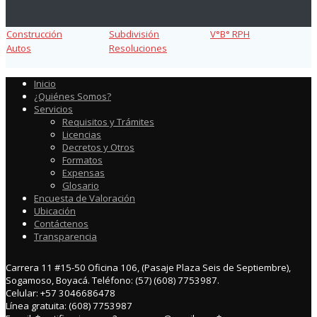
Construcción
Subdivisión
V°B° RPH
Autos
Resoluciones
Inicio
¿Quiénes Somos?
Servicios
Requisitos y Trámites
Licencias
Decretos y Otros
Formatos
Expensas
Glosario
Encuesta de Valoración
Ubicación
Contáctenos
Transparencia
Carrera 11 #15-50 Oficina 106, (Pasaje Plaza Seis de Septiembre),
Sogamoso, Boyacá. Teléfono: (57) (608) 7753987.
Celular: +57 3046686478
Línea gratuita: (608) 7753987