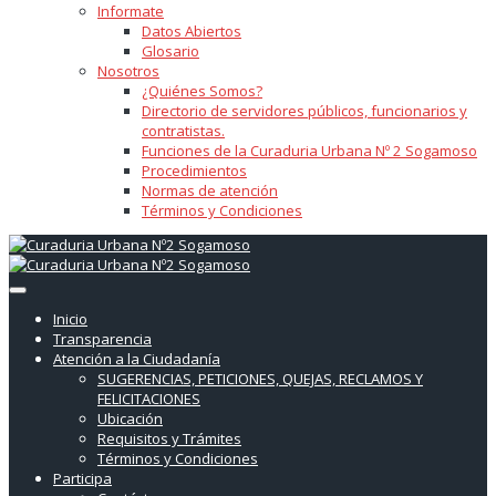
Informate
Datos Abiertos
Glosario
Nosotros
¿Quiénes Somos?
Directorio de servidores públicos, funcionarios y
contratistas.
Funciones de la Curaduria Urbana Nº 2 Sogamoso
Procedimientos
Normas de atención
Términos y Condiciones
Inicio
Transparencia
Atención a la Ciudadanía
SUGERENCIAS, PETICIONES, QUEJAS, RECLAMOS Y
FELICITACIONES
Ubicación
Requisitos y Trámites
Términos y Condiciones
Participa