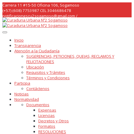
Skip
Carrera 11 #15-50 Oficina 106, Sogamoso
to
(+57) (608) 7753987 CEL 3046686478
content
notificacionescu2sogamoso@gmail.com /
curaduria2sogamoso@gmail.com /
Inicio
Transparencia
Atención a la Ciudadanía
SUGERENCIAS, PETICIONES, QUEJAS, RECLAMOS Y
FELICITACIONES
Ubicación
Requisitos y Trámites
Términos y Condiciones
Participa
Contáctenos
Noticias
Normatividad
Documentos
Expensas
Licencias
Decretos y Otros
Formatos
RESOLUCIONES