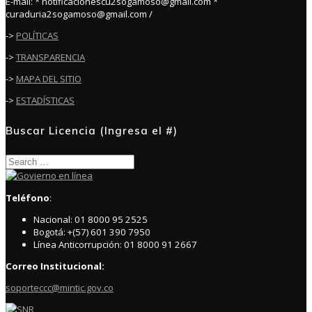
E-mail: * notificacionescu2sogamoso@gmail.com *
curaduria2sogamoso@gmail.com /
->
POLÍTICAS
->
TRANSPARENCIA
->
MAPA DEL SITIO
->
ESTADÍSTICAS
Buscar Licencia (Ingresa el #)
Search
for:
Teléfono
:
Nacional: 01 8000 95 2525
Bogotá: +(57) 601 390 7950
Línea Anticorrupción: 01 8000 91 2667
Correo Institucional:
soporteccc@mintic.gov.co