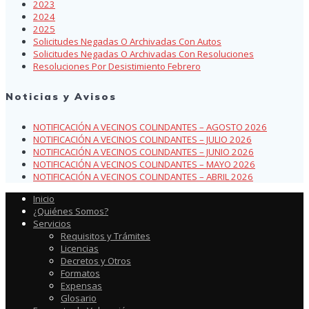
2023
2024
2025
Solicitudes Negadas O Archivadas Con Autos
Solicitudes Negadas O Archivadas Con Resoluciones
Resoluciones Por Desistimiento Febrero
Noticias y Avisos
NOTIFICACIÓN A VECINOS COLINDANTES – AGOSTO 2026
NOTIFICACIÓN A VECINOS COLINDANTES – JULIO 2026
NOTIFICACIÓN A VECINOS COLINDANTES – JUNIO 2026
NOTIFICACIÓN A VECINOS COLINDANTES – MAYO 2026
NOTIFICACIÓN A VECINOS COLINDANTES – ABRIL 2026
Inicio
¿Quiénes Somos?
Servicios
Requisitos y Trámites
Licencias
Decretos y Otros
Formatos
Expensas
Glosario