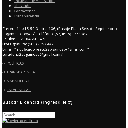
Encuesta de Valoración
Ubicación
Contáctenos
Transparencia
Carrera 11 #15-50 Oficina 106, (Pasaje Plaza Seis de Septiembre),
Sogamoso, Boyacá. Teléfono: (57) (608) 7753987.
Celular: +57 3046686478
Línea gratuita: (608) 7753987
E-mail: * notificacionescu2sogamoso@gmail.com *
curaduria2sogamoso@gmail.com /
->
POLÍTICAS
->
TRANSPARENCIA
->
MAPA DEL SITIO
->
ESTADÍSTICAS
Buscar Licencia (Ingresa el #)
Search
for: