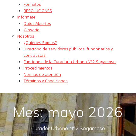
Formatos
RESOLUCIONES
Informate
Datos Abiertos
Glosario
Nosotros
¿Quiénes Somos?
Directorio de servidores públicos, funcionarios y
contratistas.
Funciones de la Curaduria Urbana Nº 2 Sogamoso
Procedimientos
Normas de atención
Términos y Condiciones
Mes:
mayo 2026
Curador Urbano N°2 Sogamoso