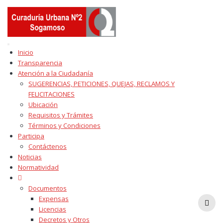
Skip
to
content
Inicio
Transparencia
Atención a la Ciudadanía
SUGERENCIAS, PETICIONES, QUEJAS, RECLAMOS Y
FELICITACIONES
Ubicación
Requisitos y Trámites
Términos y Condiciones
Participa
Contáctenos
Noticias
Normatividad
Documentos
Expensas
Licencias
Decretos y Otros