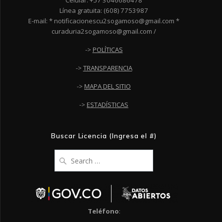
Celular: +57 3046686478
Línea gratuita: (608) 7753987
E-mail: * notificacionescu2sogamoso@gmail.com *
curaduria2sogamoso@gmail.com /
->
POLÍTICAS
->
TRANSPARENCIA
->
MAPA DEL SITIO
->
ESTADÍSTICAS
Buscar Licencia (Ingresa el #)
Search
for:
Teléfono
: