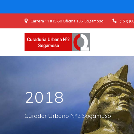
Skip
Carrera 11 #15-50 Oficina 106, Sogamoso
(+57) (
to
content
2018
Curador Urbano N°2 Sogamoso