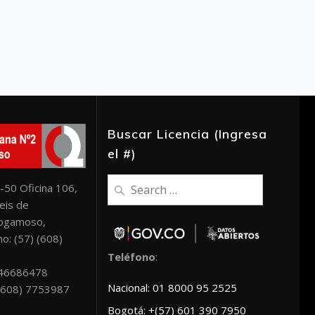
Buscar Licencia (Ingresa
el #)
Search
-50 Oficina 106,
for:
eis de
Sogamoso,
o: (57) (608)
Teléfono
:
046686478
Nacional: 01 8000 95 2525
: (608) 7753987
Bogotá: +(57) 601 390 7950