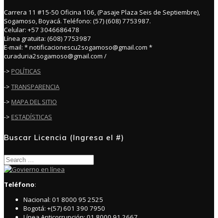
Carrera 11 #15-50 Oficina 106, (Pasaje Plaza Seis de Septiembre),
Sogamoso, Boyacá. Teléfono: (57) (608) 7753987.
Celular: +57 3046686478
Línea gratuita: (608) 7753987
E-mail: * notificacionescu2sogamoso@gmail.com *
curaduria2sogamoso@gmail.com /
->
POLÍTICAS
->
TRANSPARENCIA
->
MAPA DEL SITIO
->
ESTADÍSTICAS
Buscar Licencia (Ingresa el #)
Search
for:
Teléfono
:
Nacional: 01 8000 95 2525
Bogotá: +(57) 601 390 7950
Línea Anticorrupción: 01 8000 91 2667