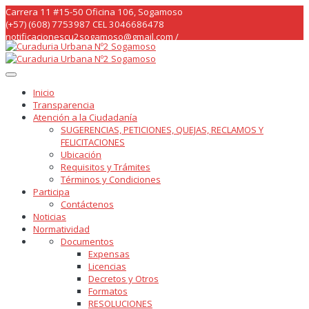
Skip
Carrera 11 #15-50 Oficina 106, Sogamoso
to
(+57) (608) 7753987 CEL 3046686478
content
notificacionescu2sogamoso@gmail.com /
curaduria2sogamoso@gmail.com /
Inicio
Transparencia
Atención a la Ciudadanía
SUGERENCIAS, PETICIONES, QUEJAS, RECLAMOS Y
FELICITACIONES
Ubicación
Requisitos y Trámites
Términos y Condiciones
Participa
Contáctenos
Noticias
Normatividad
Documentos
Expensas
Licencias
Decretos y Otros
Formatos
RESOLUCIONES