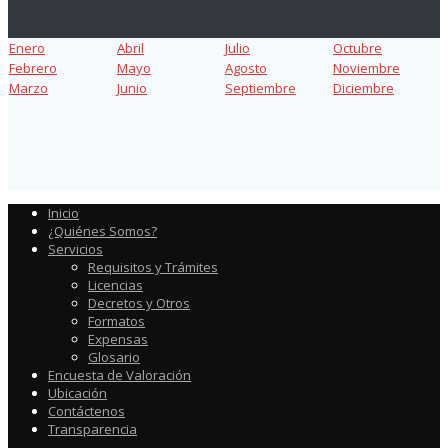
Enero
Abril
Julio
Octubre
Febrero
Mayo
Agosto
Noviembre
Marzo
Junio
Septiembre
Diciembre
Inicio
¿Quiénes Somos?
Servicios
Requisitos y Trámites
Licencias
Decretos y Otros
Formatos
Expensas
Glosario
Encuesta de Valoración
Ubicación
Contáctenos
Transparencia