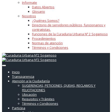
Informate
Datos Abiertos
Glosario
Nosotros
¿Quiénes Somos?
Directorio de servidores públicos, funcionarios y
contratistas.
Funciones de la Curaduria Urbana Nº 2 Sogamoso
Procedimientos
Normas de atención
Términos y Condiciones
Inicio
Transparencia
Atención a la Ciudadanía
SUGERENCIAS, PETICIONES, QUEJAS, RECLAMOS Y
FELICITACIONES
Ubicación
Requisitos y Trámites
Términos y Condiciones
Participa